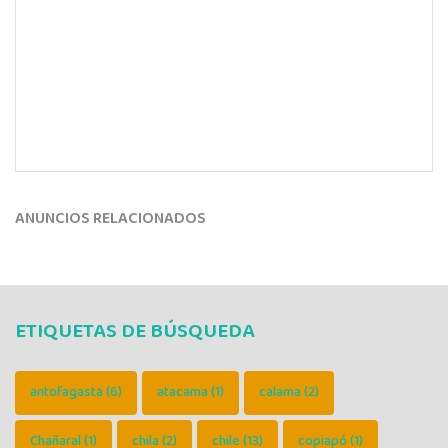
ANUNCIOS RELACIONADOS
ETIQUETAS DE BÚSQUEDA
antofagasta
(6)
atacama
(1)
calama
(2)
Chañaral
(1)
chila
(2)
chile
(13)
copiapó
(1)