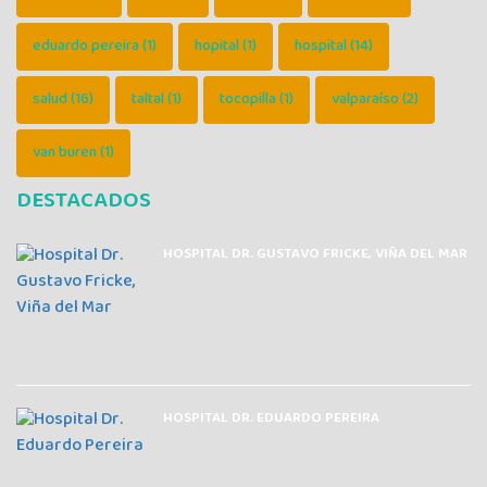
eduardo pereira
(1)
hopital
(1)
hospital
(14)
salud
(16)
taltal
(1)
tocopilla
(1)
valparaíso
(2)
van buren
(1)
DESTACADOS
HOSPITAL DR. GUSTAVO FRICKE, VIÑA DEL MAR
HOSPITAL DR. EDUARDO PEREIRA