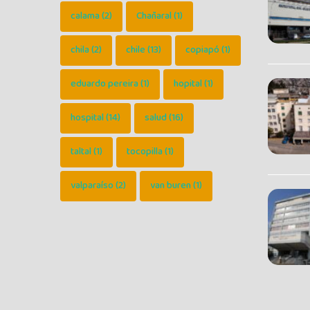
calama
(2)
Chañaral
(1)
chila
(2)
chile
(13)
copiapó
(1)
eduardo pereira
(1)
hopital
(1)
hospital
(14)
salud
(16)
taltal
(1)
tocopilla
(1)
valparaíso
(2)
van buren
(1)