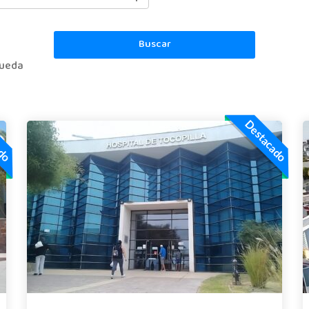
Buscar
queda
ado
Destacado