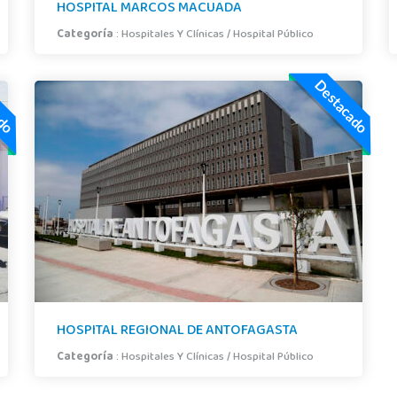
HOSPITAL MARCOS MACUADA
Categoría
:
Hospitales Y Clínicas
/
Hospital Público
ado
Destacado
HOSPITAL REGIONAL DE ANTOFAGASTA
Categoría
:
Hospitales Y Clínicas
/
Hospital Público