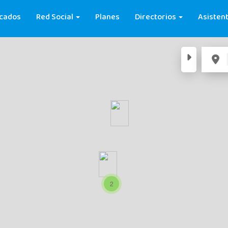
cados
Red Social
Planes
Directorios
Asistent
2