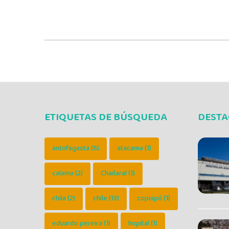
ETIQUETAS DE BÚSQUEDA
DEST
antofagasta
(6)
atacama
(1)
calama
(2)
Chañaral
(1)
chila
(2)
chile
(13)
copiapó
(1)
eduardo pereira
(1)
hopital
(1)