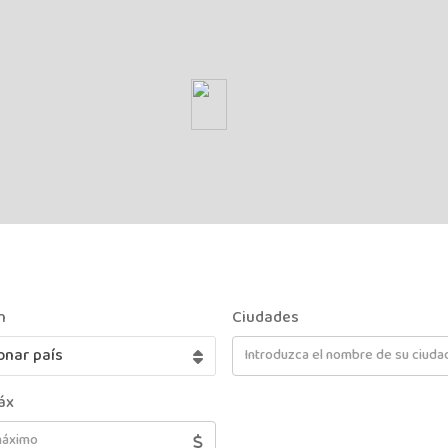
n
Ciudades
onar país
áx